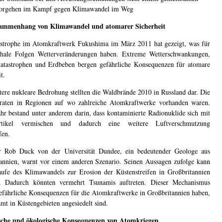
orgehen im Kampf gegen Klimawandel im Weg
ammenhang von Klimawandel und atomarer Sicherheit
strophe im Atomkraftwerk Fukushima im März 2011 hat gezeigt, was für
phale Folgen Wetterveränderungen haben. Extreme Wetterschwankungen,
tastrophen und Erdbeben bergen gefährliche Konsequenzen für atomare
t.
tere nukleare Bedrohung stellten die Waldbrände 2010 in Russland dar. Die
raten in Regionen auf wo zahlreiche Atomkraftwerke vorhanden waren.
hr bestand unter anderem darin, dass kontaminierte Radionuklide sich mit
rtikel vermischen und dadurch eine weitere Luftverschmutzung
fen.
or Rob Duck von der Universität Dundee, ein bedeutender Geologe aus
annien, warnt vor einem anderen Szenario. Seinen Aussagen zufolge kann
ufe des Klimawandels zur Erosion der Küstenstreifen in Großbritannien
 Dadurch könnten vermehrt Tsunamis auftreten. Dieser Mechanismus
efährliche Konsequenzen für die Atomkraftwerke in Großbritannien haben,
amt in Küstengebieten angesiedelt sind.
sche und ökologische Konsequenzen von Atomkriegen