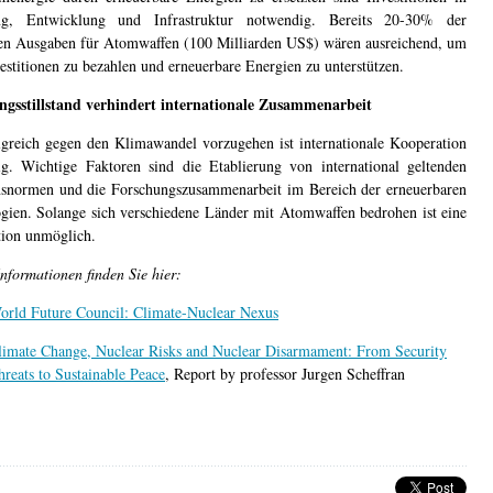
ng, Entwicklung und Infrastruktur notwendig. Bereits 20-30% der
en Ausgaben für Atomwaffen (100 Milliarden US$) wären ausreichend, um
vestitionen zu bezahlen und erneuerbare Energien zu unterstützen.
ngsstillstand verhindert internationale Zusammenarbeit
greich gegen den Klimawandel vorzugehen ist internationale Kooperation
g. Wichtige Faktoren sind die Etablierung von international geltenden
snormen und die Forschungszusammenarbeit im Bereich der erneuerbaren
gien. Solange sich verschiedene Länder mit Atomwaffen bedrohen ist eine
tion unmöglich.
Informationen finden Sie hier:
orld Future Council: Climate-Nuclear Nexus
limate Change, Nuclear Risks and Nuclear Disarmament: From Security
hreats to Sustainable Peace
, Report by professor Jurgen Scheffran