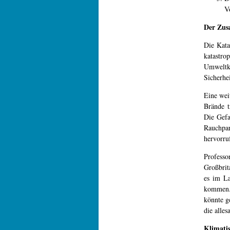
V
Der Zus
Die Kata
katastro
Umweltka
Sicherhei
Eine wei
Brände t
Die Gefa
Rauchpa
hervorru
Profess
Großbrit
es im La
kommen.
könnte g
die alles
Klimati