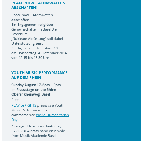
PEACE NOW – ATOMWAFFEN
ABSCHAFFEN!
Peace now – Atomwaffen
abschaffen!
Ein Engagement religiöser
Gemeinschaften in BaselDie
Broschüre
„Nukleare Abrüstung“ soll dabei
Unterstützung sein.
Predigerkirche, Totentanz 19
am Donnerstag, 4. Dezember 2014
von 12.15 bis 13.30 Uhr
YOUTH MUSIC PERFORMANCE –
AUF DEM RHEIN
Sunday August 17, 6pm – 9pm
Im Fluss stage on the Rhine
Oberer Rheinweg, Basel
Free
PLAYforRIGHTS
presents
a Youth
Music Performance to
commemorate
World Humanitarian
Day
A range of live music featuring
ERROR 404 brass band ensemble
from Musik Akademie Basel