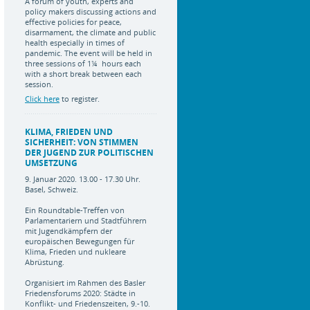
A forum of youth, experts and
policy makers discussing actions and
effective policies for peace,
disarmament, the climate and public
health especially in times of
pandemic. The event will be held in
three sessions of 1¼ hours each
with a short break between each
session.
Click here
to register.
KLIMA, FRIEDEN UND
SICHERHEIT: VON STIMMEN
DER JUGEND ZUR POLITISCHEN
UMSETZUNG
9. Januar 2020. 13.00 - 17.30 Uhr.
Basel, Schweiz.
Ein Roundtable-Treffen von
Parlamentariern und Stadtführern
mit Jugendkämpfern der
europäischen Bewegungen für
Klima, Frieden und nukleare
Abrüstung.
Organisiert im Rahmen des Basler
Friedensforums 2020: Städte in
Konflikt- und Friedenszeiten, 9.-10.