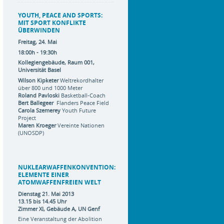
YOUTH, PEACE AND SPORTS:
MIT SPORT KONFLIKTE
ÜBERWINDEN
Freitag, 24. Mai
18:00h - 19:30h
Kollegiengebäude, Raum 001,
Universität Basel
Wilson Kipketer
Weltrekordhalter
über 800 und 1000 Meter
Roland Pavloski
Basketball-Coach
Bert Ballegeer
Flanders Peace Field
Carola Szemerey
Youth Future
Project
Maren Kroeger
Vereinte Nationen
(UNOSDP)
NUKLEARWAFFENKONVENTION:
ELEMENTE EINER
ATOMWAFFENFREIEN WELT
Dienstag
21. Mai 2013
13.15 bis 14.45 Uhr
Zimmer XI, Gebäude A, UN Genf
Eine Veranstaltung der Abolition