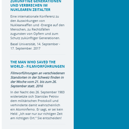
ZUKÜNFTIGE GENERATIONEN
UND VERBRECHEN IM
NUKLEAREN ZEITALTER
Eine internationale Konferenz zu
den Auswirkungen von
Nuklearwaffen und -Energie auf den
Menschen, zu Rechtsfällen
zugunsten von Opfern und zum
Schutz zukünftiger Generationen.
Basel Universität, 14. September -
17. September. 2017
THE MAN WHO SAVED THE
WORLD - FILMVORFÜHRUNGEN
Filmvorführungen an verschiedenen
Standorten in der Schweiz finden in
der Woche vom 21. bis zum 26.
September statt. 2016
In der Nacht des 26. September 1983
widersetzte sich Stanislav Petrov
dem militärischen Protokoll und
verhinderte damit wahrscheinlich
ein Atominferno. Er sagt, er sei kein
Held: „Ich war nur zur richtigen Zeit
am richtigen Ort.“ Sie entscheiden!