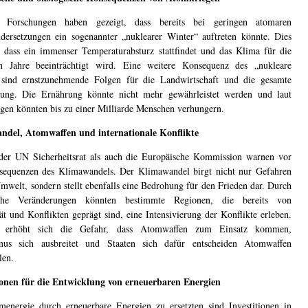
e Forschungen haben gezeigt, dass bereits bei geringen atomaren
dersetzungen ein sogenannter „nuklearer Winter“ auftreten könnte. Dies
, dass ein immenser Temperaturabsturz stattfindet und das Klima für die
en Jahre beeinträchtigt wird. Eine weitere Konsequenz des „nukleare
 sind ernstzunehmende Folgen für die Landwirtschaft und die gesamte
rung. Die Ernährung könnte nicht mehr gewährleistet werden und laut
gen könnten bis zu einer Milliarde Menschen verhungern.
ndel, Atomwaffen und internationale Konflikte
er UN Sicherheitsrat als auch die Europäische Kommission warnen vor
equenzen des Klimawandels. Der Klimawandel birgt nicht nur Gefahren
Umwelt, sondern stellt ebenfalls eine Bedrohung für den Frieden dar. Durch
sche Veränderungen könnten bestimmte Regionen, die bereits von
tät und Konflikten geprägt sind, eine Intensivierung der Konflikte erleben.
 erhöht sich die Gefahr, dass Atomwaffen zum Einsatz kommen,
smus sich ausbreitet und Staaten sich dafür entscheiden Atomwaffen
len.
ionen für die Entwicklung von erneuerbaren Energien
nergie durch erneuerbare Energien zu ersetzten sind Investitionen in