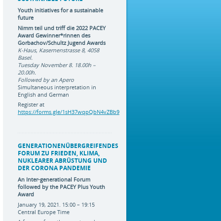
Youth initiatives for a sustainable
future
Nimm teil und triff die 2022 PACEY
Award Gewinner*rinnen des
Gorbachov/Schultz Jugend Awards
K-Haus, Kasernenstrasse 8, 4058
Basel.
Tuesday November 8. 18.00h –
20.00h
.
Followed by an Apero
Simultaneous interpretation in
English and German
Register at
https://forms.gle/1sH37wqpQbN4vZBb9
GENERATIONENÜBERGREIFENDES
FORUM ZU FRIEDEN, KLIMA,
NUKLEARER ABRÜSTUNG UND
DER CORONA PANDEMIE
An Inter-generational Forum
followed by the PACEY Plus Youth
Award
January 19, 2021. 15:00 – 19:15
Central Europe Time