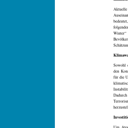
Aktuell
Auseinan
bedeutet
folgend
Winter“
Bevölke
Schätzun
Klimawa
Sowohl d
den Kons
für die 
klimati
Instabili
Dadurch
Terrori
herzustel
Investit
Um Atome