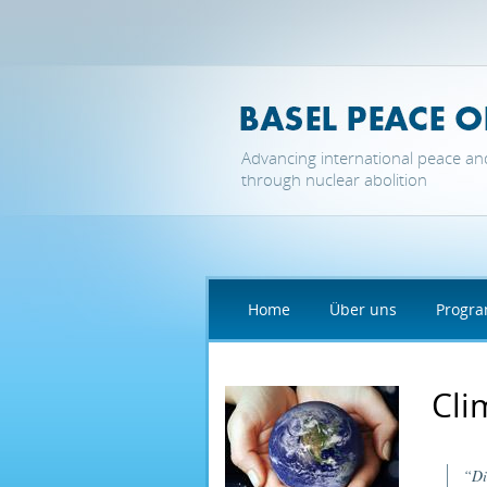
Direkt zum Inhalt
Advancing international peace an
through nuclear abolition
Home
Über uns
Progr
Cli
“Di