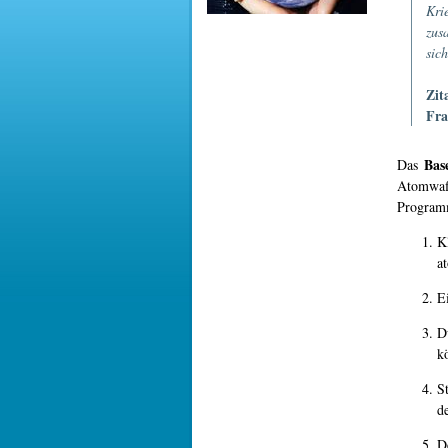
Kri
zus
sic
Zit
Fra
Base
Das
Atomwaff
Progra
K
a
E
D
k
S
d
D