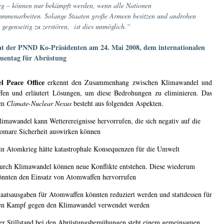
eg – können nur bekämpft werden, wenn alle Nationen
ammenarbeiten. Solange Staaten große Armeen besitzen und androhen
h gegenseitig zu zerstören, ist dies unmöglich.“
at der
PNND Ko-
Präsidenten am 24. Mai 2008, dem internationalen
uentag für Abrüstung
l Peace Office
erkennt den Zusammenhang zwischen Klimawandel und
en und erläutert Lösungen, um diese Bedrohungen zu eliminieren. Das
mm
Climate-Nuclear Nexus
besteht aus folgenden Aspekten.
limawandel kann Wetterereignisse hervorrufen, die sich negativ auf die
tomare Sicherheit auswirken können
in Atomkrieg hätte katastrophale Konsequenzen für die Umwelt
urch Klimawandel können neue Konflikte entstehen. Diese wiederum
önnten den Einsatz von Atomwaffen hervorrufen
taatsausgaben für Atomwaffen könnten reduziert werden und stattdessen für
en Kampf gegen den Klimawandel verwendet werden
er Stillstand bei den Abrüstungsbemühungen steht einem gemeinsamen