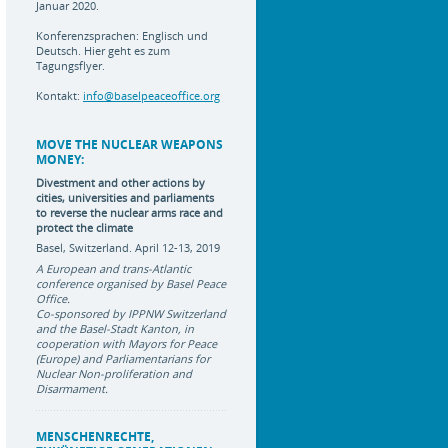
Januar 2020.
Konferenzsprachen: Englisch und
Deutsch.
Hier geht es zum
Tagungsflyer.
Kontakt:
info@baselpeaceoffice.org
MOVE THE NUCLEAR WEAPONS
MONEY:
Divestment and other actions by
cities, universities and parliaments
to reverse the nuclear arms race
and
protect the climate
Basel, Switzerland. April 12-13, 2019
A European and trans-Atlantic
conference organised by Basel Peace
Office.
Co-sponsored by IPPNW Switzerland
and the Basel-Stadt Kanton, in
cooperation with Mayors for Peace
(Europe) and Parliamentarians for
Nuclear Non-proliferation and
Disarmament.
MENSCHENRECHTE,