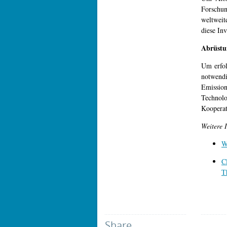
Forschu
weltweit
diese In
Abrüstu
Um erfol
notwendi
Emission
Technolo
Koopera
Weitere 
W
C
T
Share