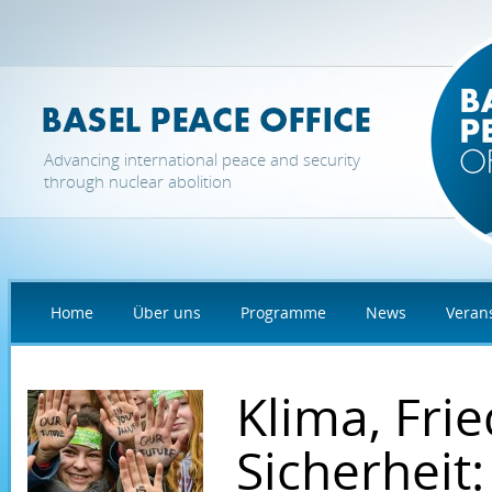
Direkt zum Inhalt
Advancing international peace and security
through nuclear abolition
Home
Über uns
Programme
News
Veran
Klima, Fri
Sicherheit: