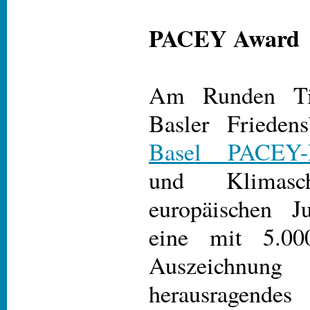
PACEY Award
Am Runden Tis
Basler Frieden
Basel PACEY-P
und Klimasch
europäischen J
eine mit 5.00
Auszeichn
herausragendes 