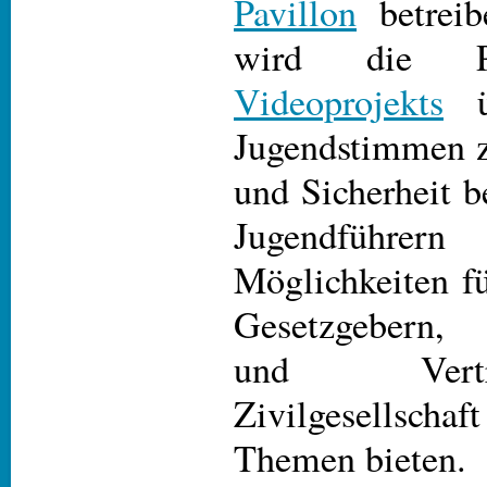
Pavillon
betreib
wird die Pr
Videoprojekts
üb
Jugendstimmen z
und Sicherheit b
Jugendführ
Möglichkeiten f
Gesetzgebern, 
und Vert
Zivilgesellsc
Themen bieten.