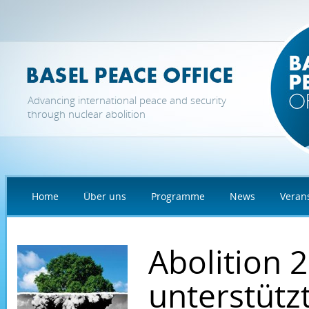
Direkt zum Inhalt
Advancing international peace and security
through nuclear abolition
Home
Über uns
Programme
News
Veran
Abolition 
unterstütz