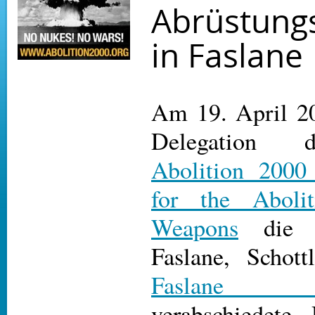
Abrüstun
in Faslane
Am 19. April 20
Delegation 
Abolition 2000
for the Aboli
Weapons
die 
Faslane, Schot
Faslane D
verabschiedete. 