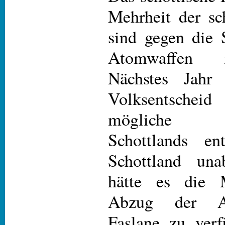
Mehrheit der sc
sind gegen die 
Atomwaffen i
Nächstes Jahr
Volksentsch
mögliche Un
Schottlands ent
Schottland una
hätte es die M
Abzug der A
Faslane zu verf