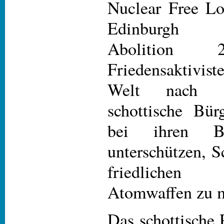
Nuclear Free Lo
Edinburgh ve
Abolition 
Friedensaktivist
Welt nach S
schottische Bür
bei ihren B
unterschützen, S
friedliche
Atomwaffen zu 
Das schottische 